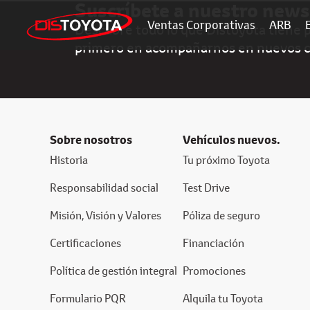
Suscríbete a nuestro news
Ventas Corporativas
ARB
Descubre todo lo que Distoyota tiene pa
primero en acompañarnos en nuevos 
Sobre nosotros
Vehículos nuevos.
Historia
Tu próximo Toyota
Responsabilidad social
Test Drive
Misión, Visión y Valores
Póliza de seguro
Certificaciones
Financiación
Política de gestión integral
Promociones
Formulario PQR
Alquila tu Toyota