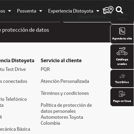
dos
Posventa
Experiencia Distoyota
Cotiza tu
Suscribirme
Toyota
e
protección de datos
Agenda tu cita
encia Distoyota
Servicio al cliente
Catálogo
usados
tu Test Drive
PQR
os conectados
Atención Personalizada
Test Drive
Términos y condiciones
io Telefónico
Pago en línea
ta
Política de protección de
datos personales
4
Automotores Toyota
Colombia
ecánica Básica