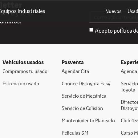
letter
Equipos Industriales
Nuevos
Usa
ra ti y sé el
caminos.
Acepto política d
Vehículos usados
Posventa
Experi
Compramos tu usado
Agendar Cita
Agenda 
Estrena un usado
Conoce Distoyota Easy
Servici
Toyota
Servicio de Mecánica
Director
Servicio de Colisión
Distoyo
Mantenimiento Planeado
Club 4×
Películas 3M
Curso M