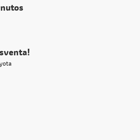
inutos
osventa!
oyota