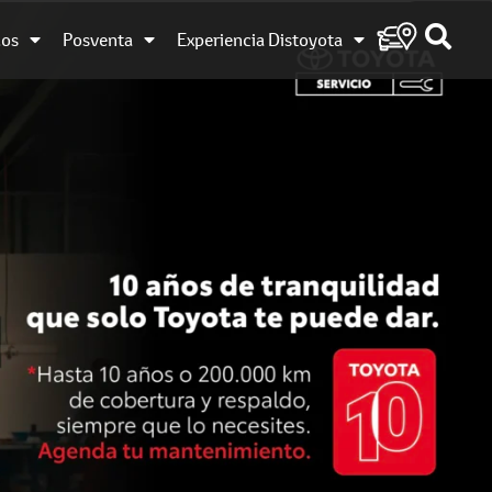
dos
Posventa
Experiencia Distoyota
Cotiza tu
Toyota
Agenda tu cita
Catálogo
usados
Test Drive
Pago en línea