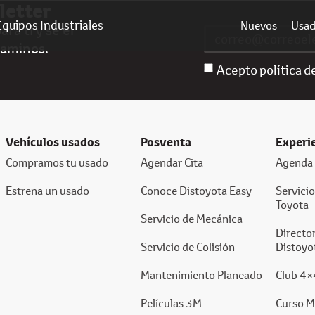
letter
Equipos Industriales
Nuevos
Usa
ra ti y sé el
caminos.
Acepto política d
Vehículos usados
Posventa
Experi
Compramos tu usado
Agendar Cita
Agenda 
Estrena un usado
Conoce Distoyota Easy
Servici
Toyota
Servicio de Mecánica
Director
Servicio de Colisión
Distoyo
Mantenimiento Planeado
Club 4×
Películas 3M
Curso M