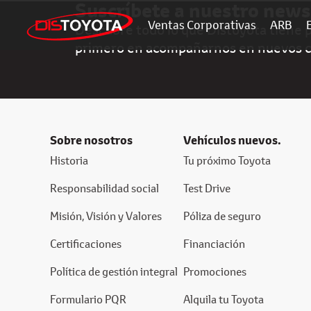
Suscríbete a nuestro news
Ventas Corporativas
ARB
Descubre todo lo que Distoyota tiene pa
primero en acompañarnos en nuevos 
Sobre nosotros
Vehículos nuevos.
Historia
Tu próximo Toyota
Responsabilidad social
Test Drive
Misión, Visión y Valores
Póliza de seguro
Certificaciones
Financiación
Política de gestión integral
Promociones
Formulario PQR
Alquila tu Toyota