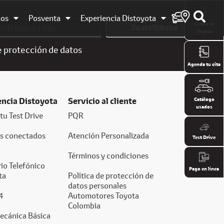
dos
Posventa
Experiencia Distoyota
Cotiza tu
Suscribirme
Toyota
e
protección de datos
Agenda tu cita
encia Distoyota
Servicio al cliente
Catálogo
usados
tu Test Drive
PQR
os conectados
Atención Personalizada
Test Drive
Términos y condiciones
io Telefónico
Pago en línea
ta
Política de protección de
datos personales
4
Automotores Toyota
Colombia
ecánica Básica