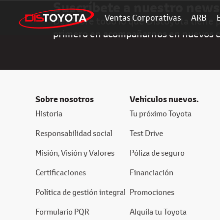
Suscríbete a nuestro news
Ventas Corporativas
ARB
Descubre todo lo que Distoyota tiene pa
primero en acompañarnos en nuevos 
Sobre nosotros
Vehículos nuevos.
Historia
Tu próximo Toyota
Responsabilidad social
Test Drive
Misión, Visión y Valores
Póliza de seguro
Certificaciones
Financiación
Política de gestión integral
Promociones
Formulario PQR
Alquila tu Toyota