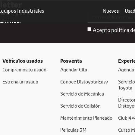
letter
Equipos Industriales
Nuevos
Usa
ra ti y sé el
caminos.
Acepto política d
Vehículos usados
Posventa
Experi
Compramos tu usado
Agendar Cita
Agenda 
Estrena un usado
Conoce Distoyota Easy
Servici
Toyota
Servicio de Mecánica
Director
Servicio de Colisión
Distoyo
Mantenimiento Planeado
Club 4×
Películas 3M
Curso M