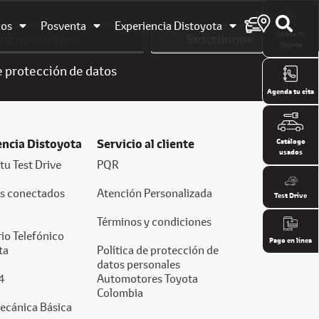
dos
Posventa
Experiencia Distoyota
Cotiza tu
Suscribirme
Toyota
e
protección de datos
Agenda tu cita
encia Distoyota
Servicio al cliente
Catálogo
usados
tu Test Drive
PQR
os conectados
Atención Personalizada
Test Drive
Términos y condiciones
io Telefónico
Pago en línea
ta
Política de protección de
datos personales
4
Automotores Toyota
Colombia
ecánica Básica