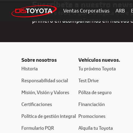
Suscríbete a nuestro news
Ventas Corporativas
ARB
Descubre todo lo que Distoyota tiene pa
primero en acompañarnos en nuevos 
Sobre nosotros
Vehículos nuevos.
Historia
Tu próximo Toyota
Responsabilidad social
Test Drive
Misión, Visión y Valores
Póliza de seguro
Certificaciones
Financiación
Política de gestión integral
Promociones
Formulario PQR
Alquila tu Toyota