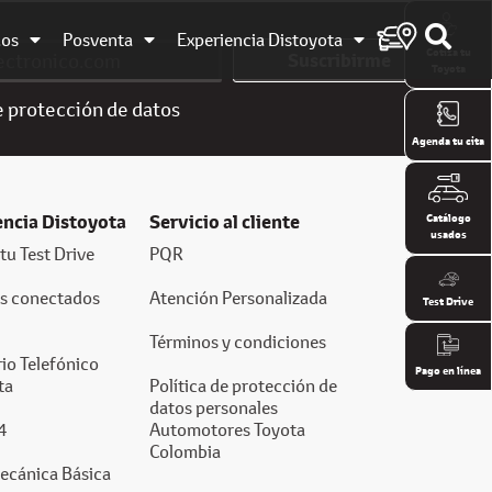
dos
Posventa
Experiencia Distoyota
Cotiza tu
Suscribirme
Toyota
e
protección de datos
Agenda tu cita
encia Distoyota
Servicio al cliente
Catálogo
usados
tu Test Drive
PQR
os conectados
Atención Personalizada
Test Drive
Términos y condiciones
io Telefónico
Pago en línea
ta
Política de protección de
datos personales
4
Automotores Toyota
Colombia
ecánica Básica