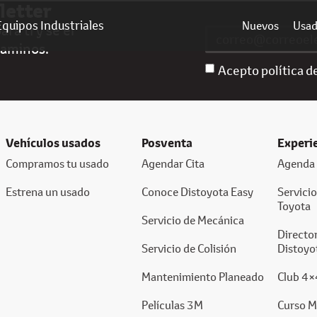
letter
Equipos Industriales
Nuevos
Usa
ra ti y sé el
caminos.
Acepto política d
Vehículos usados
Posventa
Experi
Compramos tu usado
Agendar Cita
Agenda 
Estrena un usado
Conoce Distoyota Easy
Servici
Toyota
Servicio de Mecánica
Director
Servicio de Colisión
Distoyo
Mantenimiento Planeado
Club 4×
Películas 3M
Curso M