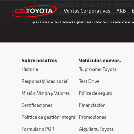
Suscríbete a nuestro news
Ventas Corporativas
ARB
Descubre todo lo que Distoyota tiene pa
primero en acompañarnos en nuevos 
Sobre nosotros
Vehículos nuevos.
Historia
Tu próximo Toyota
Responsabilidad social
Test Drive
Misión, Visión y Valores
Póliza de seguro
Certificaciones
Financiación
Política de gestión integral
Promociones
Formulario PQR
Alquila tu Toyota