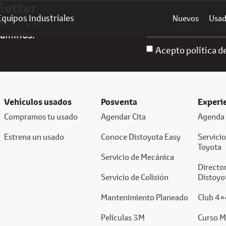
letter
Equipos Industriales
Nuevos
Usa
ra ti y sé el
caminos.
Acepto política d
Vehículos usados
Posventa
Experi
Compramos tu usado
Agendar Cita
Agenda 
Estrena un usado
Conoce Distoyota Easy
Servici
Toyota
Servicio de Mecánica
Director
Servicio de Colisión
Distoyo
Mantenimiento Planeado
Club 4×
Películas 3M
Curso M