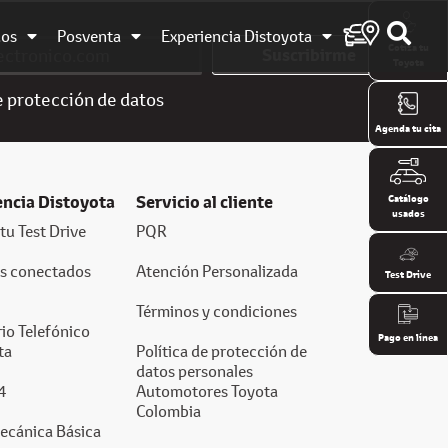
dos
Posventa
Experiencia Distoyota
Cotiza tu
Suscribirme
Toyota
e
protección de datos
Agenda tu cita
encia Distoyota
Servicio al cliente
Catálogo
usados
tu Test Drive
PQR
os conectados
Atención Personalizada
Test Drive
Términos y condiciones
io Telefónico
Pago en línea
ta
Política de protección de
datos personales
4
Automotores Toyota
Colombia
ecánica Básica