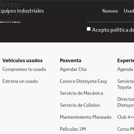
letter
Equipos Industriales
Nuevos
Usa
ra ti y sé el
caminos.
Acepto política d
Vehículos usados
Posventa
Experi
Compramos tu usado
Agendar Cita
Agenda 
Estrena un usado
Conoce Distoyota Easy
Servici
Toyota
Servicio de Mecánica
Director
Servicio de Colisión
Distoyo
Mantenimiento Planeado
Club 4×
Películas 3M
Curso M