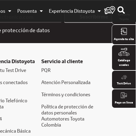
dos
Posventa
Experiencia Distoyota
Cotiza tu
Suscribirme
Toyota
e
protección de datos
Agenda tu cita
encia Distoyota
Servicio al cliente
Catálogo
usados
tu Test Drive
PQR
os conectados
Atención Personalizada
Test Drive
Términos y condiciones
io Telefónico
Pago en línea
ta
Política de protección de
datos personales
4
Automotores Toyota
Colombia
ecánica Básica