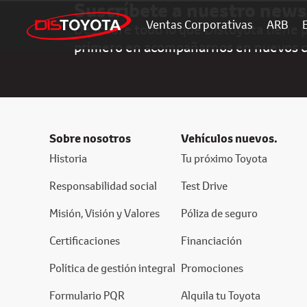
Suscríbete a nuestro news
Ventas Corporativas
ARB
Descubre todo lo que Distoyota tiene pa
primero en acompañarnos en nuevos 
Sobre nosotros
Vehículos nuevos.
Historia
Tu próximo Toyota
Responsabilidad social
Test Drive
Misión, Visión y Valores
Póliza de seguro
Certificaciones
Financiación
Política de gestión integral
Promociones
Formulario PQR
Alquila tu Toyota