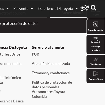
dos
Posventa
Experiencia Distoyota
Cotiza tu
Suscribirme
Toyota
e
protección de datos
Agenda tu cita
encia Distoyota
Servicio al cliente
Catálogo
usados
tu Test Drive
PQR
os conectados
Atención Personalizada
Test Drive
Términos y condiciones
io Telefónico
Pago en línea
ta
Política de protección de
datos personales
4
Automotores Toyota
Colombia
ecánica Básica