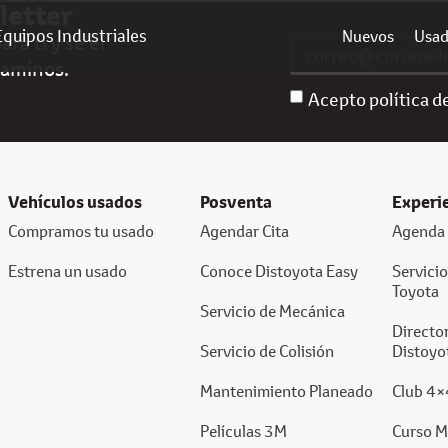
letter
Equipos Industriales
Nuevos
Usa
ra ti y sé el
caminos.
Acepto política d
Vehículos usados
Posventa
Experi
Compramos tu usado
Agendar Cita
Agenda 
Estrena un usado
Conoce Distoyota Easy
Servici
Toyota
Servicio de Mecánica
Director
Servicio de Colisión
Distoyo
Mantenimiento Planeado
Club 4×
Películas 3M
Curso M