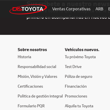
Suscríbete a nuestro news
Ventas Corporativas
ARB
Descubre todo lo que Distoyota tiene pa
primero en acompañarnos en nuevos 
Sobre nosotros
Vehículos nuevos.
Historia
Tu próximo Toyota
Responsabilidad social
Test Drive
Misión, Visión y Valores
Póliza de seguro
Certificaciones
Financiación
Política de gestión integral
Promociones
Formulario PQR
Alquila tu Toyota