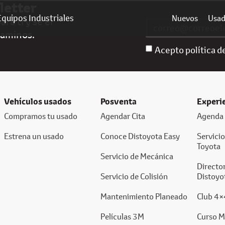
letter
Equipos Industriales
Nuevos
Usa
ra ti y sé el
caminos.
Acepto política d
Vehículos usados
Posventa
Experi
Compramos tu usado
Agendar Cita
Agenda 
Estrena un usado
Conoce Distoyota Easy
Servici
Toyota
Servicio de Mecánica
Director
Servicio de Colisión
Distoyo
Mantenimiento Planeado
Club 4×
Películas 3M
Curso M