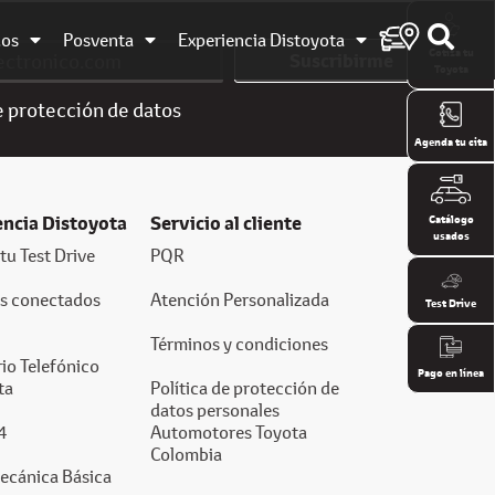
dos
Posventa
Experiencia Distoyota
Cotiza tu
Suscribirme
Toyota
e
protección de datos
Agenda tu cita
encia Distoyota
Servicio al cliente
Catálogo
usados
tu Test Drive
PQR
os conectados
Atención Personalizada
Test Drive
Términos y condiciones
io Telefónico
Pago en línea
ta
Política de protección de
datos personales
4
Automotores Toyota
Colombia
ecánica Básica