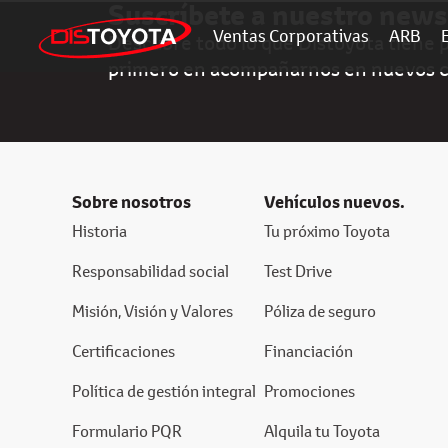
Suscríbete a nuestro news
Ventas Corporativas
ARB
Descubre todo lo que Distoyota tiene pa
primero en acompañarnos en nuevos 
Sobre nosotros
Vehículos nuevos.
Historia
Tu próximo Toyota
Responsabilidad social
Test Drive
Misión, Visión y Valores
Póliza de seguro
Certificaciones
Financiación
Política de gestión integral
Promociones
Formulario PQR
Alquila tu Toyota