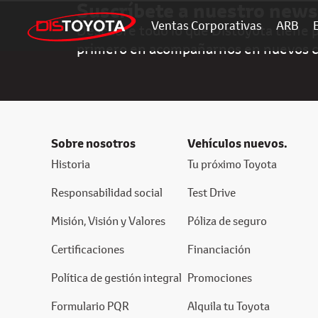
Suscríbete a nuestro news
Ventas Corporativas
ARB
Descubre todo lo que Distoyota tiene pa
primero en acompañarnos en nuevos 
Sobre nosotros
Vehículos nuevos.
Historia
Tu próximo Toyota
Responsabilidad social
Test Drive
Misión, Visión y Valores
Póliza de seguro
Certificaciones
Financiación
Política de gestión integral
Promociones
Formulario PQR
Alquila tu Toyota