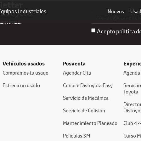
letter
Equipos Industriales
Nuevos
Usa
ra ti y sé el
caminos.
Acepto política d
Vehículos usados
Posventa
Experi
Compramos tu usado
Agendar Cita
Agenda 
Estrena un usado
Conoce Distoyota Easy
Servici
Toyota
Servicio de Mecánica
Director
Servicio de Colisión
Distoyo
Mantenimiento Planeado
Club 4×
Películas 3M
Curso M