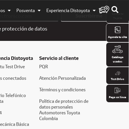
dos
Posventa
Experiencia Distoyota
Cotiza tu
Suscribirme
Toyota
e
protección de datos
Agenda tu cita
encia Distoyota
Servicio al cliente
Catálogo
usados
tu Test Drive
PQR
os conectados
Atención Personalizada
Test Drive
Términos y condiciones
io Telefónico
Pago en línea
ta
Política de protección de
datos personales
4
Automotores Toyota
Colombia
ecánica Básica