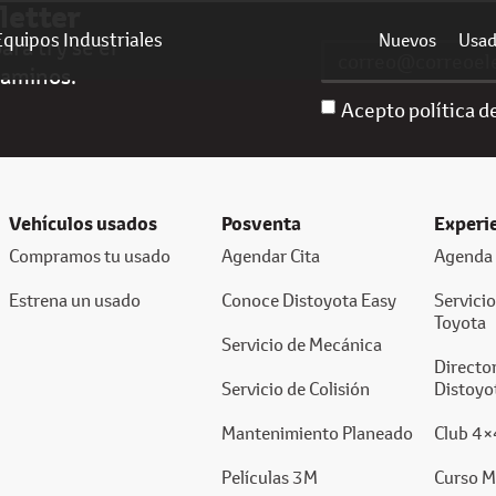
letter
Equipos Industriales
Nuevos
Usa
ra ti y sé el
caminos.
Acepto política d
Vehículos usados
Posventa
Experi
Compramos tu usado
Agendar Cita
Agenda 
Estrena un usado
Conoce Distoyota Easy
Servici
Toyota
Servicio de Mecánica
Director
Servicio de Colisión
Distoyo
Mantenimiento Planeado
Club 4×
Películas 3M
Curso M