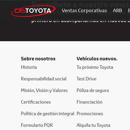
Suscríbete a nuestro news
Ventas Corporativas
ARB
Descubre todo lo que Distoyota tiene pa
primero en acompañarnos en nuevos 
Sobre nosotros
Vehículos nuevos.
Historia
Tu próximo Toyota
Responsabilidad social
Test Drive
Misión, Visión y Valores
Póliza de seguro
Certificaciones
Financiación
Política de gestión integral
Promociones
Formulario PQR
Alquila tu Toyota