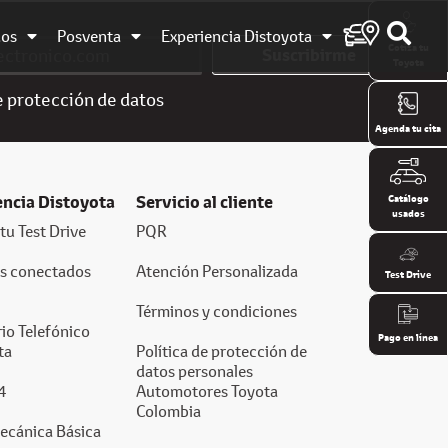
dos
Posventa
Experiencia Distoyota
Cotiza tu
Suscribirme
Toyota
e
protección de datos
Agenda tu cita
encia Distoyota
Servicio al cliente
Catálogo
usados
tu Test Drive
PQR
os conectados
Atención Personalizada
Test Drive
Términos y condiciones
io Telefónico
Pago en línea
ta
Política de protección de
datos personales
4
Automotores Toyota
Colombia
ecánica Básica