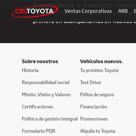
Suscríbete a nuestro news
Ventas Corporativas
ARB
Descubre todo lo que Distoyota tiene pa
primero en acompañarnos en nuevos 
Sobre nosotros
Vehículos nuevos.
Historia
Tu próximo Toyota
Responsabilidad social
Test Drive
Misión, Visión y Valores
Póliza de seguro
Certificaciones
Financiación
Política de gestión integral
Promociones
Formulario PQR
Alquila tu Toyota