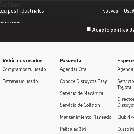
letter
Equipos Industriales
Nuevos
Usa
ra ti y sé el
caminos.
Acepto política d
Vehículos usados
Posventa
Experi
Compramos tu usado
Agendar Cita
Agenda 
Estrena un usado
Conoce Distoyota Easy
Servici
Toyota
Servicio de Mecánica
Director
Servicio de Colisión
Distoyo
Mantenimiento Planeado
Club 4×
Películas 3M
Curso M