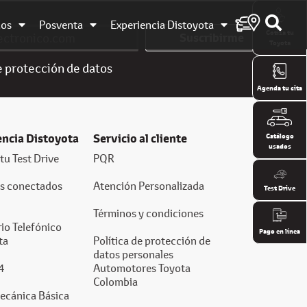
dos
Posventa
Experiencia Distoyota
Cotiza tu
Suscribirme
Toyota
e
protección de datos
Agenda tu cita
encia Distoyota
Servicio al cliente
Catálogo
usados
tu Test Drive
PQR
os conectados
Atención Personalizada
Test Drive
Términos y condiciones
io Telefónico
Pago en línea
ta
Política de protección de
datos personales
4
Automotores Toyota
Colombia
ecánica Básica