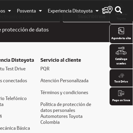
dos
Posventa
Experiencia Distoyota
Cotiza tu
Suscribirme
Toyota
e
protección de datos
Agenda tu cita
encia Distoyota
Servicio al cliente
Catálogo
usados
tu Test Drive
PQR
os conectados
Atención Personalizada
Test Drive
Términos y condiciones
io Telefónico
Pago en línea
ta
Política de protección de
datos personales
4
Automotores Toyota
Colombia
ecánica Básica