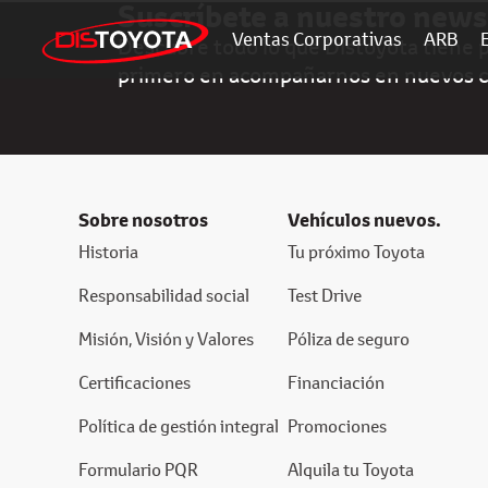
Suscríbete a nuestro news
Ventas Corporativas
ARB
Descubre todo lo que Distoyota tiene pa
primero en acompañarnos en nuevos 
Sobre nosotros
Vehículos nuevos.
Historia
Tu próximo Toyota
Responsabilidad social
Test Drive
Misión, Visión y Valores
Póliza de seguro
Certificaciones
Financiación
Política de gestión integral
Promociones
Formulario PQR
Alquila tu Toyota