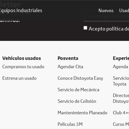
letter
Equipos Industriales
Nuevos
Usa
ra ti y sé el
caminos.
Acepto política d
Vehículos usados
Posventa
Experi
Compramos tu usado
Agendar Cita
Agenda 
Estrena un usado
Conoce Distoyota Easy
Servici
Toyota
Servicio de Mecánica
Director
Servicio de Colisión
Distoyo
Mantenimiento Planeado
Club 4×
Películas 3M
Curso M