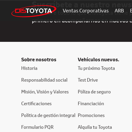
Suscríbete a nuestro news
Ventas Corporativas
ARB
Descubre todo lo que Distoyota tiene pa
primero en acompañarnos en nuevos 
Sobre nosotros
Vehículos nuevos.
Historia
Tu próximo Toyota
Responsabilidad social
Test Drive
Misión, Visión y Valores
Póliza de seguro
Certificaciones
Financiación
Política de gestión integral
Promociones
Formulario PQR
Alquila tu Toyota