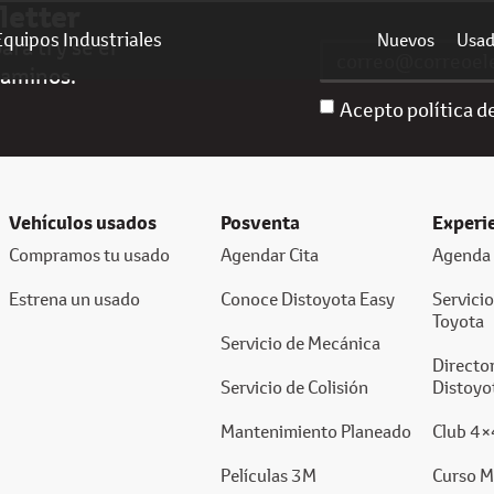
letter
Equipos Industriales
Nuevos
Usa
ra ti y sé el
caminos.
Acepto política d
Vehículos usados
Posventa
Experi
Compramos tu usado
Agendar Cita
Agenda 
Estrena un usado
Conoce Distoyota Easy
Servici
Toyota
Servicio de Mecánica
Director
Servicio de Colisión
Distoyo
Mantenimiento Planeado
Club 4×
Películas 3M
Curso M