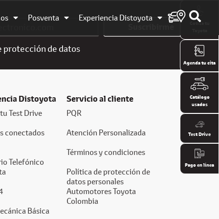
dos
Posventa
Experiencia Distoyota
Cotiza tu
Suscribirme
Toyota
e
protección de datos
Agenda tu cita
encia Distoyota
Servicio al cliente
Catálogo
usados
tu Test Drive
PQR
os conectados
Atención Personalizada
Test Drive
Términos y condiciones
io Telefónico
Pago en línea
ta
Política de protección de
datos personales
4
Automotores Toyota
Colombia
ecánica Básica