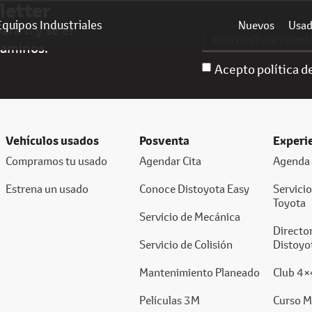
letter
Equipos Industriales
Nuevos
Usa
ra ti y sé el
caminos.
Acepto política d
Vehículos usados
Posventa
Experi
Compramos tu usado
Agendar Cita
Agenda 
Estrena un usado
Conoce Distoyota Easy
Servici
Toyota
Servicio de Mecánica
Director
Servicio de Colisión
Distoyo
Mantenimiento Planeado
Club 4×
Películas 3M
Curso M