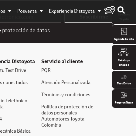
dos
Posventa
Experiencia Distoyota
Cotiza tu
Suscribirme
Toyota
e
protección de datos
Agenda tu cita
encia Distoyota
Servicio al cliente
Catálogo
usados
tu Test Drive
PQR
os conectados
Atención Personalizada
Test Drive
Términos y condiciones
io Telefónico
Pago en línea
ta
Política de protección de
datos personales
4
Automotores Toyota
Colombia
ecánica Básica