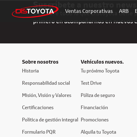
Suscríbete a nuestro news
Ventas Corporativas
ARB
Descubre todo lo que Distoyota tiene pa
primero en acompañarnos en nuevos 
Sobre nosotros
Vehículos nuevos.
Historia
Tu próximo Toyota
Responsabilidad social
Test Drive
Misión, Visión y Valores
Póliza de seguro
Certificaciones
Financiación
Política de gestión integral
Promociones
Formulario PQR
Alquila tu Toyota