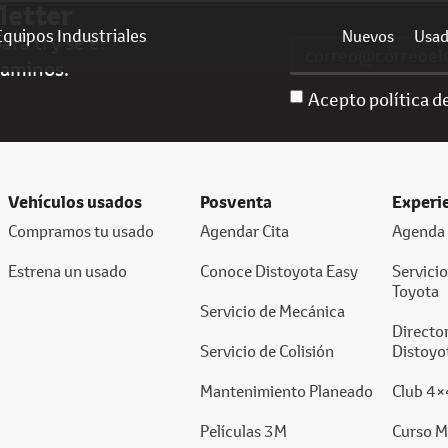
letter
Equipos Industriales
Nuevos
Usa
ra ti y sé el
caminos.
Acepto política d
Vehículos usados
Posventa
Experi
Compramos tu usado
Agendar Cita
Agenda 
Estrena un usado
Conoce Distoyota Easy
Servici
Toyota
Servicio de Mecánica
Director
Servicio de Colisión
Distoyo
Mantenimiento Planeado
Club 4×
Películas 3M
Curso M