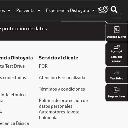
dos
Posventa
Experiencia Distoyota
Cotiza tu
Suscribirme
Toyota
e
protección de datos
Agenda tu cita
encia Distoyota
Servicio al cliente
Catálogo
usados
tu Test Drive
PQR
os conectados
Atención Personalizada
Test Drive
Términos y condiciones
io Telefónico
Pago en línea
ta
Política de protección de
datos personales
4
Automotores Toyota
Colombia
ecánica Básica