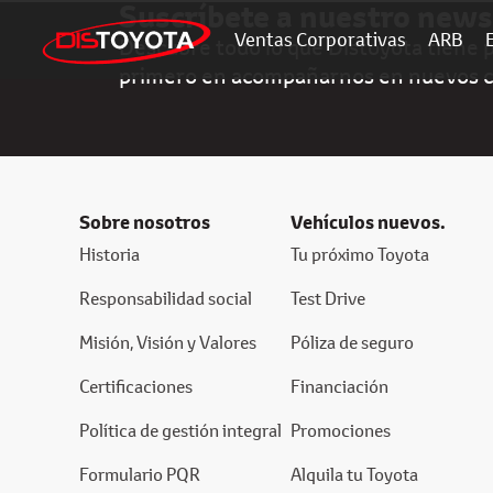
Suscríbete a nuestro news
Ventas Corporativas
ARB
Descubre todo lo que Distoyota tiene pa
primero en acompañarnos en nuevos 
Sobre nosotros
Vehículos nuevos.
Historia
Tu próximo Toyota
Responsabilidad social
Test Drive
Misión, Visión y Valores
Póliza de seguro
Certificaciones
Financiación
Política de gestión integral
Promociones
Formulario PQR
Alquila tu Toyota