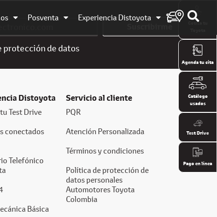
dos
Posventa
Experiencia Distoyota
Cotiza tu
Suscribirme
Toyota
e
protección de datos
Agenda tu cita
encia Distoyota
Servicio al cliente
Catálogo
usados
tu Test Drive
PQR
os conectados
Atención Personalizada
Test Drive
Términos y condiciones
io Telefónico
Pago en línea
ta
Política de protección de
datos personales
4
Automotores Toyota
Colombia
ecánica Básica