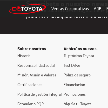
Suscríbete a nuestro news
Ventas Corporativas
ARB
Descubre todo lo que Distoyota tiene pa
primero en acompañarnos en nuevos 
Sobre nosotros
Vehículos nuevos.
Historia
Tu próximo Toyota
Responsabilidad social
Test Drive
Misión, Visión y Valores
Póliza de seguro
Certificaciones
Financiación
Política de gestión integral
Promociones
Formulario PQR
Alquila tu Toyota