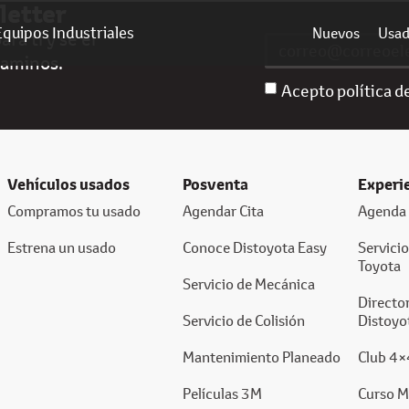
letter
Equipos Industriales
Nuevos
Usa
ra ti y sé el
caminos.
Acepto política d
Vehículos usados
Posventa
Experi
Compramos tu usado
Agendar Cita
Agenda 
Estrena un usado
Conoce Distoyota Easy
Servici
Toyota
Servicio de Mecánica
Director
Servicio de Colisión
Distoyo
Mantenimiento Planeado
Club 4×
Películas 3M
Curso M