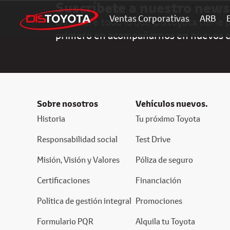
Suscríbete a nuestro news
Ventas Corporativas
ARB
Descubre todo lo que Distoyota tiene pa
primero en acompañarnos en nuevos 
Sobre nosotros
Vehículos nuevos.
Historia
Tu próximo Toyota
Responsabilidad social
Test Drive
Misión, Visión y Valores
Póliza de seguro
Certificaciones
Financiación
Política de gestión integral
Promociones
Formulario PQR
Alquila tu Toyota