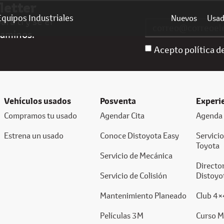
letter
Equipos Industriales
Nuevos
Usa
ra ti y sé el
caminos.
Acepto política d
Vehículos usados
Posventa
Experi
Compramos tu usado
Agendar Cita
Agenda 
Estrena un usado
Conoce Distoyota Easy
Servici
Toyota
Servicio de Mecánica
Director
Servicio de Colisión
Distoyo
Mantenimiento Planeado
Club 4×
Películas 3M
Curso M