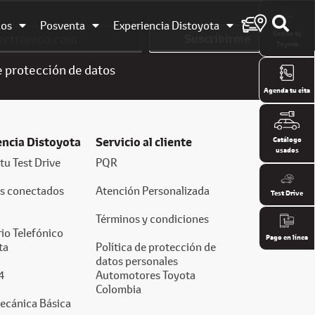
dos
Posventa
Experiencia Distoyota
Cotiza tu
Suscribirme
Toyota
e
protección de datos
Agenda tu cita
encia Distoyota
Servicio al cliente
Catálogo
usados
tu Test Drive
PQR
os conectados
Atención Personalizada
Test Drive
Términos y condiciones
io Telefónico
Pago en línea
ta
Política de protección de
datos personales
4
Automotores Toyota
Colombia
ecánica Básica