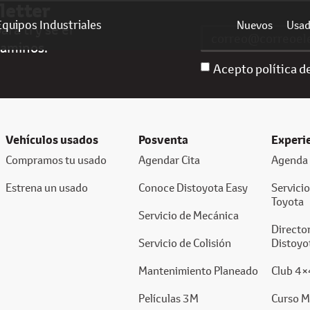
letter
Equipos Industriales
Nuevos
Usa
ra ti y sé el
caminos.
Acepto política d
Vehículos usados
Posventa
Experi
Compramos tu usado
Agendar Cita
Agenda 
Estrena un usado
Conoce Distoyota Easy
Servici
Toyota
Servicio de Mecánica
Director
Servicio de Colisión
Distoyo
Mantenimiento Planeado
Club 4×
Películas 3M
Curso M