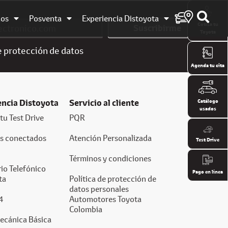
dos
Posventa
Experiencia Distoyota
Cotiza tu
Suscribirme
Toyota
e
protección de datos
Agenda tu cita
encia Distoyota
Servicio al cliente
Catálogo
usados
tu Test Drive
PQR
os conectados
Atención Personalizada
Test Drive
Términos y condiciones
io Telefónico
Pago en línea
ta
Política de protección de
datos personales
4
Automotores Toyota
Colombia
ecánica Básica