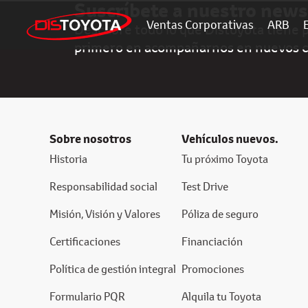
Suscríbete a nuestro news
Ventas Corporativas
ARB
Descubre todo lo que Distoyota tiene pa
primero en acompañarnos en nuevos 
Sobre nosotros
Vehículos nuevos.
Historia
Tu próximo Toyota
Responsabilidad social
Test Drive
Misión, Visión y Valores
Póliza de seguro
Certificaciones
Financiación
Política de gestión integral
Promociones
Formulario PQR
Alquila tu Toyota