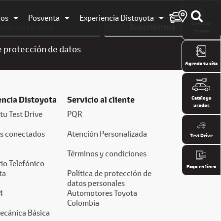
dos
Posventa
Experiencia Distoyota
Cotiza tu
Suscribirme
Toyota
e
protección de datos
Agenda tu cita
encia Distoyota
Servicio al cliente
Catálogo
usados
tu Test Drive
PQR
os conectados
Atención Personalizada
Test Drive
Términos y condiciones
io Telefónico
Pago en línea
ta
Política de protección de
datos personales
4
Automotores Toyota
Colombia
ecánica Básica