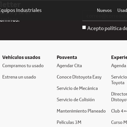
letter
Equipos Industriales
Nuevos
Usa
ra ti y sé el
caminos.
Acepto política d
Vehículos usados
Posventa
Experi
Compramos tu usado
Agendar Cita
Agenda 
Estrena un usado
Conoce Distoyota Easy
Servici
Toyota
Servicio de Mecánica
Director
Servicio de Colisión
Distoyo
Mantenimiento Planeado
Club 4×
Películas 3M
Curso M