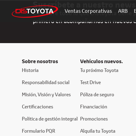
Suscríbete a nuestro news
Ventas Corporativas
ARB
Descubre todo lo que Distoyota tiene pa
primero en acompañarnos en nuevos 
Sobre nosotros
Vehículos nuevos.
Historia
Tu próximo Toyota
Responsabilidad social
Test Drive
Misión, Visión y Valores
Póliza de seguro
Certificaciones
Financiación
Política de gestión integral
Promociones
Formulario PQR
Alquila tu Toyota