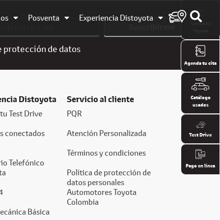
dos
Posventa
Experiencia Distoyota
Cotiza tu
Suscribirme
Toyota
e
protección de datos
Agenda tu cita
encia Distoyota
Servicio al cliente
Catálogo
usados
tu Test Drive
PQR
os conectados
Atención Personalizada
Test Drive
Términos y condiciones
io Telefónico
Pago en línea
ta
Política de protección de
datos personales
4
Automotores Toyota
Colombia
ecánica Básica