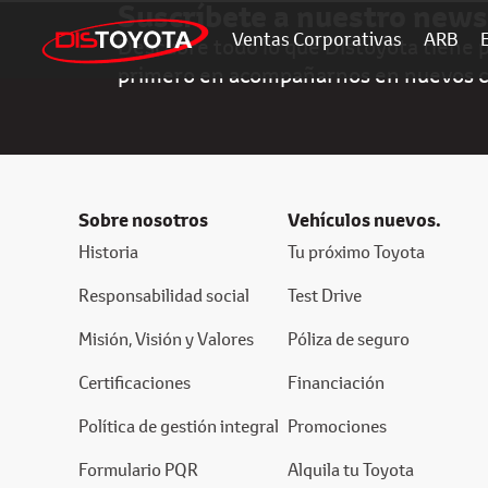
Suscríbete a nuestro news
Ventas Corporativas
ARB
Descubre todo lo que Distoyota tiene pa
primero en acompañarnos en nuevos 
Sobre nosotros
Vehículos nuevos.
Historia
Tu próximo Toyota
Responsabilidad social
Test Drive
Misión, Visión y Valores
Póliza de seguro
Certificaciones
Financiación
Política de gestión integral
Promociones
Formulario PQR
Alquila tu Toyota