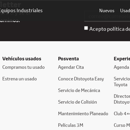
letter
Equipos Industriales
Nuevos
Usa
ra ti y sé el
caminos.
Acepto política d
Vehículos usados
Posventa
Experi
Compramos tu usado
Agendar Cita
Agenda 
Estrena un usado
Conoce Distoyota Easy
Servici
Toyota
Servicio de Mecánica
Director
Servicio de Colisión
Distoyo
Mantenimiento Planeado
Club 4×
Películas 3M
Curso M