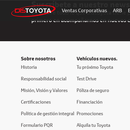
Suscríbete a nuestro news
Ventas Corporativas
ARB
Descubre todo lo que Distoyota tiene pa
primero en acompañarnos en nuevos 
Sobre nosotros
Vehículos nuevos.
Historia
Tu próximo Toyota
Responsabilidad social
Test Drive
Misión, Visión y Valores
Póliza de seguro
Certificaciones
Financiación
Política de gestión integral
Promociones
Formulario PQR
Alquila tu Toyota