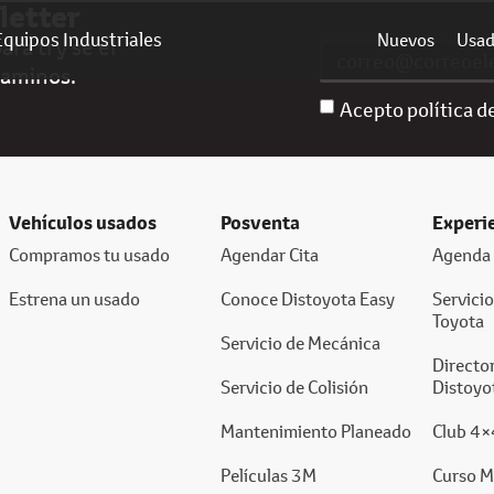
letter
Equipos Industriales
Nuevos
Usa
ra ti y sé el
caminos.
Acepto política d
Vehículos usados
Posventa
Experi
Compramos tu usado
Agendar Cita
Agenda 
Estrena un usado
Conoce Distoyota Easy
Servici
Toyota
Servicio de Mecánica
Director
Servicio de Colisión
Distoyo
Mantenimiento Planeado
Club 4×
Películas 3M
Curso M