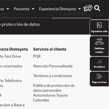
dos
Posventa
Experiencia Distoyota
Cotiza tu
Suscribirme
Toyota
e
protección de datos
Agenda tu cita
encia Distoyota
Servicio al cliente
Catálogo
usados
tu Test Drive
PQR
os conectados
Atención Personalizada
Test Drive
Términos y condiciones
io Telefónico
Pago en línea
ta
Política de protección de
datos personales
4
Automotores Toyota
Colombia
ecánica Básica