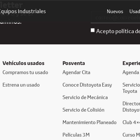
letter
Equipos Industriales
Nuevos
Usa
ra ti y sé el
caminos.
Acepto política d
Vehículos usados
Posventa
Experi
Compramos tu usado
Agendar Cita
Agenda 
Estrena un usado
Conoce Distoyota Easy
Servici
Toyota
Servicio de Mecánica
Director
Servicio de Colisión
Distoyo
Mantenimiento Planeado
Club 4×
Películas 3M
Curso M