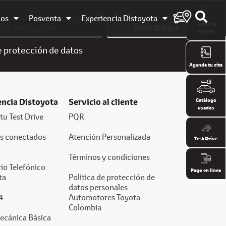
dos
Posventa
Experiencia Distoyota
Cotiza tu
Suscribirme
Toyota
e
protección de datos
Agenda tu cita
encia Distoyota
Servicio al cliente
Catálogo
usados
tu Test Drive
PQR
os conectados
Atención Personalizada
Test Drive
Términos y condiciones
io Telefónico
Pago en línea
ta
Política de protección de
datos personales
4
Automotores Toyota
Colombia
ecánica Básica