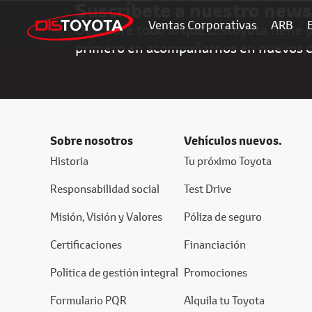
Suscríbete a nuestro news
Ventas Corporativas
ARB
Descubre todo lo que Distoyota tiene pa
primero en acompañarnos en nuevos 
Sobre nosotros
Vehículos nuevos.
Historia
Tu próximo Toyota
Responsabilidad social
Test Drive
Misión, Visión y Valores
Póliza de seguro
Certificaciones
Financiación
Política de gestión integral
Promociones
Formulario PQR
Alquila tu Toyota